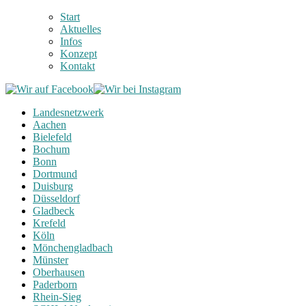
Start
Aktuelles
Infos
Konzept
Kontakt
Landesnetzwerk
Aachen
Bielefeld
Bochum
Bonn
Dortmund
Duisburg
Düsseldorf
Gladbeck
Krefeld
Köln
Mönchengladbach
Münster
Oberhausen
Paderborn
Rhein-Sieg