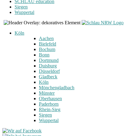
SCHLAU education
Siegen
Wuppertal
Köln
Aachen
Bielefeld
Bochum
Bonn
Dortmund
Duisburg
Düsseldorf
Gladbeck
Köln
Mönchengladbach
Münster
Oberhausen
Paderborn
Rhein-Sieg
Siegen
Wuppertal